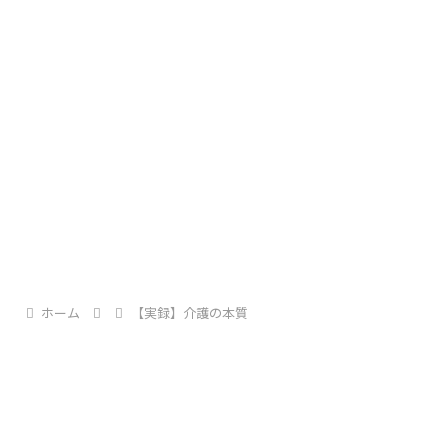
ホーム
【実録】介護の本質
Showra93’s Life AID