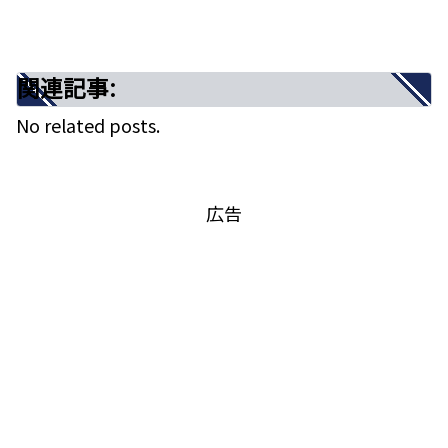
⑨介護の基本
⑩コミュニケーション技能
関連記事:
⑪生活支援技能
No related posts.
⑫介護過程
⑬総合問題
難易度は？合格ラインは？今回の合格率発
広告
表！
まとめ
関連記事:
第37回介護福祉士国家試験・解答速報な
らびに「気になる問題」の解説