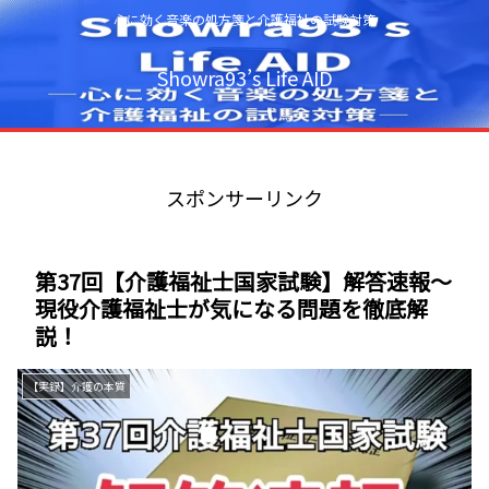
心に効く音楽の処方箋と介護福祉の試験対策
Showra93’s Life AID
スポンサーリンク
第37回【介護福祉士国家試験】解答速報～
現役介護福祉士が気になる問題を徹底解
説！
【実録】介護の本質