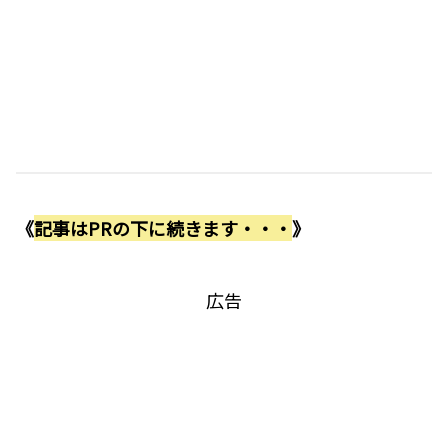
《
記事はPRの下に続きます・・・
》
広告