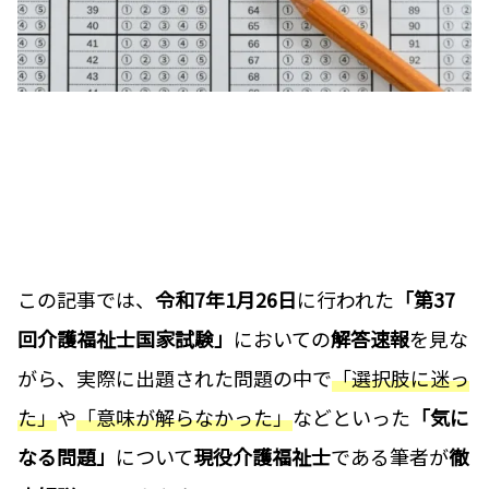
この記事では、
令和7年1月26日
に行われた
「第37
回介護福祉士国家試験」
においての
解答速報
を見な
がら、実際に出題された問題の中で
「選択肢に迷っ
た」
や
「意味が解らなかった」
などといった
「気に
なる問題」
について
現役介護福祉士
である筆者が
徹