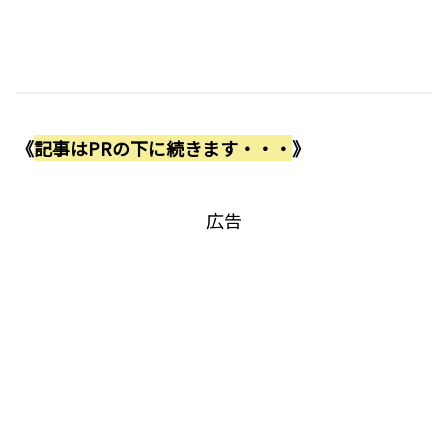
《
記事はPRの下に続きます・・・
》
広告