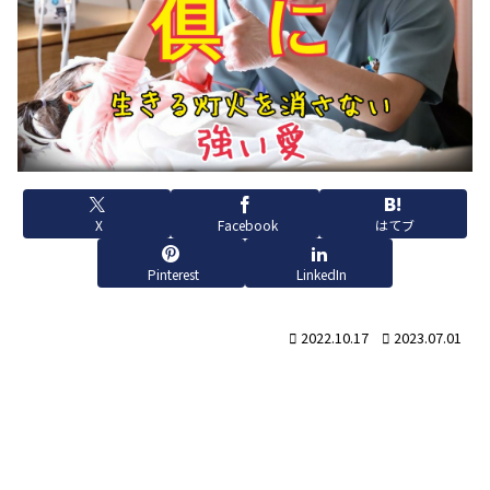
X
Facebook
はてブ
Pinterest
LinkedIn
2022.10.17
2023.07.01