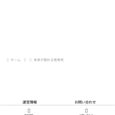
引用元－YouTube
倉光泰子
新進気鋭の脚本家・
が手掛けた
ホーム
未来が変わる思考術
吉沢亮
「PICU小児集中治
主演のCX系ドラマ
療室」
の主題歌として発表されたこの曲。
Showra93’s Life AID
運営情報
お問い合わせ
© 2020-2026 Showra93’s Life AID.