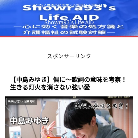
心に効く音楽の処方箋と介護福祉の試験対策
Showra93’s Life AID
スポンサーリンク
【中島みゆき】倶に～歌詞の意味を考察！
生きる灯火を消さない強い愛
未来が変わる思考術