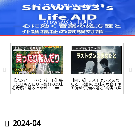
心に効く音楽の処方箋と介護福祉の試験対策
Showra93’s Life AID
未来が変わる思考術
未来が変わる思考術
未
詞の
【ハンバートハンバート】笑
【MISIA】ラストダンスあな
【
祈
ったり転んだり～歌詞の意味
たと｜歌詞の意味を考察！堕
｜
を考察！痛みはやがて「幸
天使が“天使へ還る”終演の舞
ぬ
せ」に“ばける”【朝ドラ「ば
愛
けばけ」主題歌】
2024-04