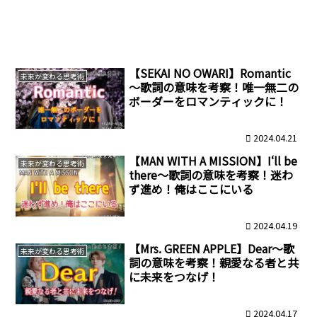
【SEKAI NO OWARI】Romantic
未来が変わる思考術
～歌詞の意味を考察！唯一無二の
ボーダーをロマンティックに！
2024.04.21
【MAN WITH A MISSION】I‘ll be
未来が変わる思考術
there～歌詞の意味を考察！迷わ
ず進め！俺はここにいる
2024.04.19
【Mrs. GREEN APPLE】Dear～歌
未来が変わる思考術
詞の意味を考察！親愛なる者と共
に未来をつなげ！
2024.04.17