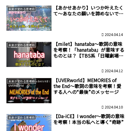
【あかせあかり】いつか叶えたく
未来が変わる思考術
て～あなたの願いを諦めないで…
2024.04.14
【milet】hanataba～歌詞の意味
未来が変わる思考術
を考察！「hanataba」が意味する
ものとは？【TBS系「日曜劇場」
ドラマ「アンチヒーロー」主題
歌】
2024.04.12
【UVERworld】MEMORIES of
未来が変わる思考術
the End～歌詞の意味を考察！愛
する人への“最後”のメッセージ
2024.04.10
【Da-iCE】I wonder～歌詞の意味
未来が変わる思考術
を考察！本当の私へと導く“奇跡”