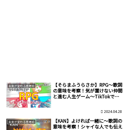
【そらまふうらさか】RPG～歌詞
未来が変わる思考術
の意味を考察！気が置けない仲間
と進む人生ゲーム～TikTokで大
バズリ！その源流は中国にあっ
た！
2024.04.28
【KAN】よければ一緒に～歌詞の
未来が変わる思考術
意味を考察！シャイな人でも伝え