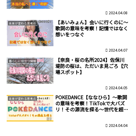
2024.04.08
【あいみょん】会いに行くのに～
未来が変わる思考術
歌詞の意味を考察！記憶ではなく
想いをつなぐ
2024.04.07
【奈良・桜の名所2024】佐保川
暮らしに役立つ情報
堤防の桜は、ただいま見ごろ【穴
場スポット】
2024.04.05
POKEDANCE【ななひら】～歌詞
未来が変わる思考術
の意味を考察！TikTokで大バズ
リ！その源流を探る～世代を超え
て親しまれる理由とは？
2024.04.04