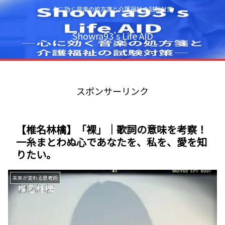
心に効く音楽の処方箋と介護福祉の試験対策
Showra93’s Life AID
スポンサーリンク
【椎名林檎】「裸」｜歌詞の意味を考察！
一糸まとわぬ心であなたを、私を、愛を知
りたい。
未来が変わる思考術