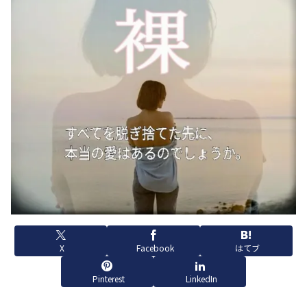
X
Facebook
はてブ
Pinterest
LinkedIn