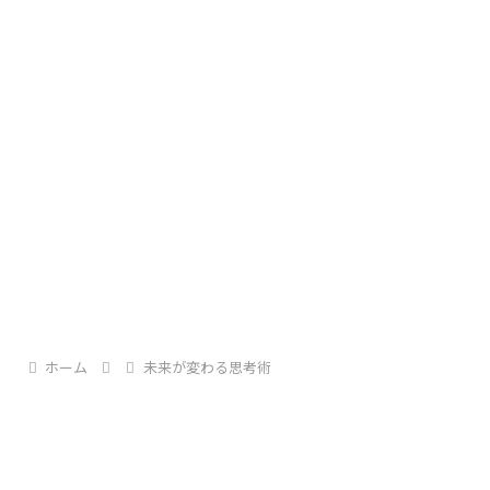
ドラマ「ラストノート」は、
環境も積み重ねてきた人生もまったく異なる20歳差
期待に応えようとする自分、
の男女が
傷つかないようにする自分、
静かに惹かれ合い、
弱さを見せまいとする自分――。
やがて人生で最も激しい恋へと導かれていく姿を描
いた
出典：写真AC
ホーム
未来が変わる思考術
大人の純愛ドラマ。
人は言葉によって想いを伝えようとする一方で、
それは生きるための知恵でもあるけれど、