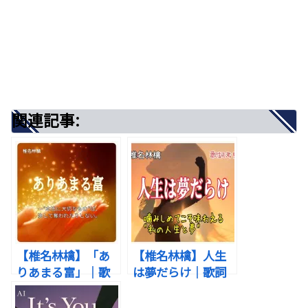
関連記事:
出典：写真AC
出典：Pinterest
▶はじめに｜「裸」とは、どんな曲？
関連記事:
歌詞は、意味深な二つの英語のことわざから始まり
この楽曲がもっとも深く届くのは、
ます。
「本当の自分を見せることが怖くなってしまった
人」ではないでしょうか。
【椎名林檎】「あ
【椎名林檎】人生
「ペンは剣よりも強し。」
りあまる富」｜歌
は夢だらけ｜歌詞
詞の意味を考察！
の意味を考察！噛
出典：Instagram
本当の“富”は、あ
みしめてこそ味わ