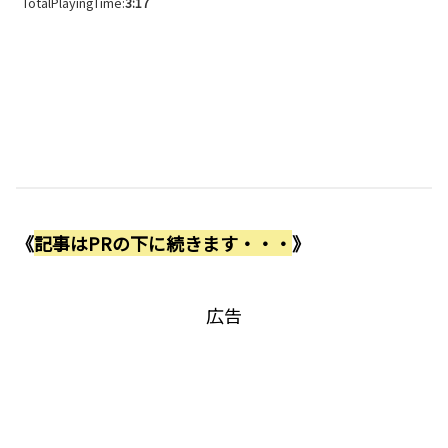
TotalPlayingTime:
3:17
《
記事はPRの下に続きます・・・
》
広告