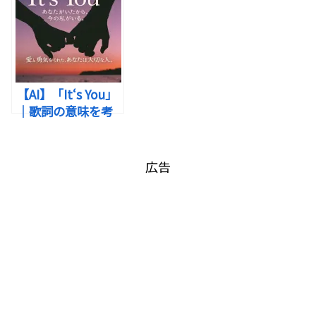
「それでも、行動は言葉よりも雄弁である。」
なたのすぐそば
える“私の人生と
に。
夢”
“
大人になるほど、本当の自分を見失っていく”
【AI】「It‘s You」
日本の女性シンガーソングライター・椎名林檎さん
｜歌詞の意味を考
そんな感覚を抱えている「あなた」へ
察！愛と勇気をく
の楽曲「裸」は、
一見すると矛盾しているように思えるこの二つの言
れたあなたは大切
葉ですが、
な人。
広告
2026年7月スタートのCX系ドラマ「ラストノート」
の主題歌
です。
実はこれこそが「裸」という楽曲全体を貫くテーマ
なのではないでしょうか。
社会を生きるうちに、人は自然と「鎧」を身につけ
ます。