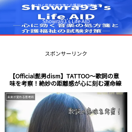
心に効く音楽の処方箋と介護福祉の試験対策
Showra93’s Life AID
スポンサーリンク
【Official髭男dism】TATTOO～歌詞の意
味を考察！絶妙の距離感が心に刻む運命線
未来が変わる思考術