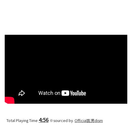
4:56
Total Playing Time
※sourced by.
Official髭男dism