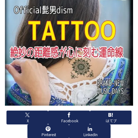
X
Facebook
はてブ
Pinterest
LinkedIn