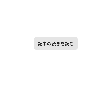
記事の続きを読む
目次
「悟り」と「祈り」が交差する絶妙なグル
ーヴ感が心地よく耳に届く
歌詞の意味を考察！絶妙の距離感が心に刻