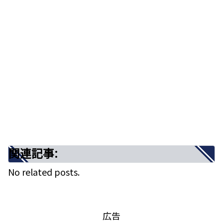
む運命線
まとめ
関連記事:
「悟り」と「祈り」が交差する絶妙なグ
ルーヴ感が心地よく耳に届く
関連記事:
No related posts.
広告