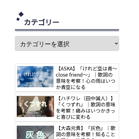
カテゴリー
【ASKA】「けれど空は青～
close friend～」｜歌詞の
意味を考察！心の雨はいつ
か青空になる
【ハチワレ（田中誠人）】
「くつずれ」｜歌詞の意味
を考察！痛みはいつかきっ
と喜びに変わる
【大森元貴】「灰色」｜歌
詞の意味を考察！知ること