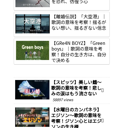
を恐れ、彷徨う心
【離婚伝説】「大空港」｜
歌詞の意味を考察！揺るが
ない想い、揺るぎない信念
【GRe4N BOYZ】「Green
boys」｜歌詞の意味を考
察！自分の生き方は、自分
で決める
【スピッツ】美しい鰭～
歌詞の意味を考察！悲し
みの涙はもう流さない
58897 views
【水曜日のカンパネラ】
エジソン～歌詞の意味を
考察！ジソン心とはエジ
ソンの生き様￼