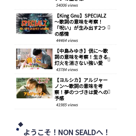
54006 views
【King Gnu】SPECIALZ
～歌詞の意味を考察！
「呪い」が生み出す2つ
の感情
44464 views
【中島みゆき】倶に～歌
詞の意味を考察！生きる
灯火を消さない強い愛
43784 views
【ヨルシカ】アルジャー
ノン～歌詞の意味を考
察！夢のつづきは愛への
予感
41985 views
ようこそ！NON SEALDへ！