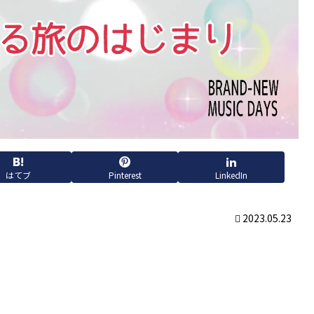
はてブ
Pinterest
LinkedIn
2023.05.23