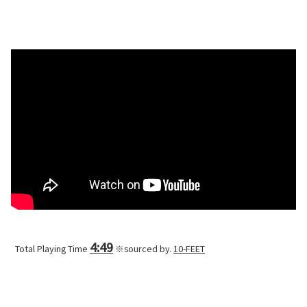
4:49
Total Playing Time
※sourced by.
10-FEET