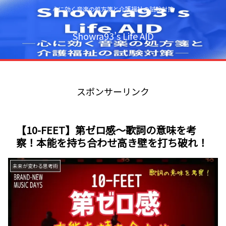
心に効く音楽の処方箋と介護福祉の試験対策
Showra93’s Life AID
スポンサーリンク
【10-FEET】第ゼロ感～歌詞の意味を考
察！本能を持ち合わせ高き壁を打ち破れ！
未来が変わる思考術