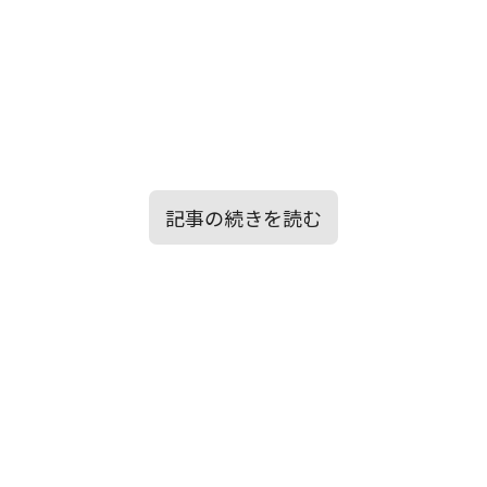
記事の続きを読む
目次
圧倒的な疾走感と獲物を狙うどう猛な野性
味を感じさせるメロディー
歌詞の意味を考察！本能を持ち合わせ高き