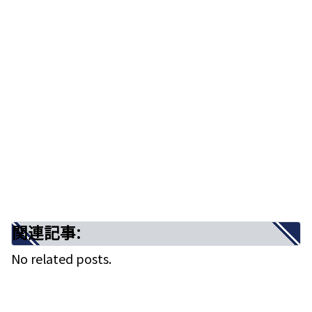
壁を打ち破れ！
まとめ
関連記事:
圧倒的な疾走感と獲物を狙うどう猛な野
性味を感じさせるメロディー
関連記事:
No related posts.