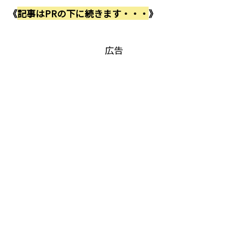
《
記事はPRの下に続きます・・・
》
広告