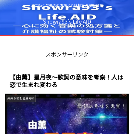
心に効く音楽の処方箋と介護福祉の試験対策
Showra93’s Life AID
スポンサーリンク
【由薫】星月夜～歌詞の意味を考察！人は
恋で生まれ変わる
未来が変わる思考術