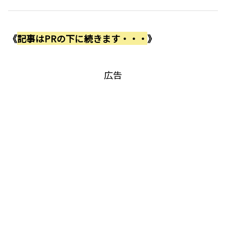
《
記事はPRの下に続きます・・・
》
広告