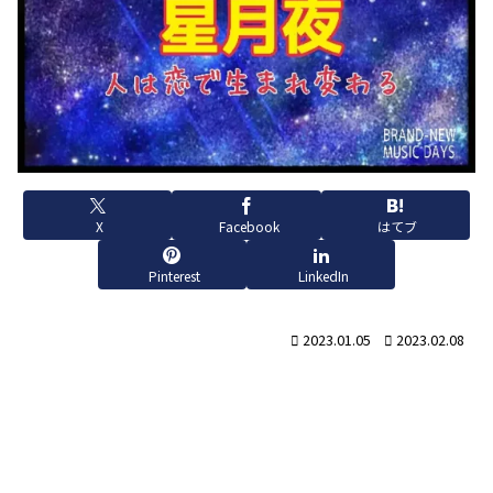
X
Facebook
はてブ
Pinterest
LinkedIn
2023.01.05
2023.02.08