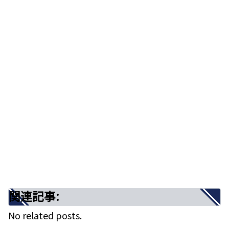
しさと温もりで包み込んでくれる曲
歌詞の意味を考察！人は恋で生まれ変わる
まとめ
関連記事:
心の奥深くに抱え込んだ悲しみを癒し、
優しさと温もりで包み込んでくれる曲
関連記事:
No related posts.