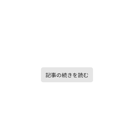
記事の続きを読む
目次
心の奥深くに抱え込んだ悲しみを癒し、優