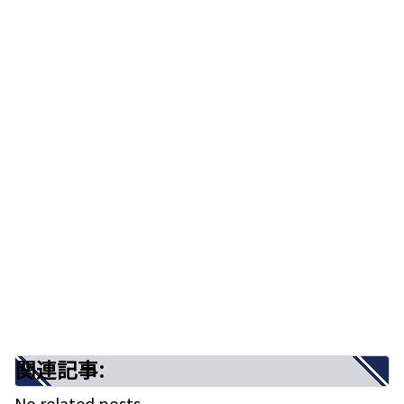
心の強さと弱さが同居する想いを絶妙なバ
ランスで表現したメロディー
歌詞の意味を考察！揺るがない想いと悲し
みからのブレイクダウン
まとめ
関連記事:
心の強さと弱さが同居する想いを絶妙な
バランスで表現したメロディー
関連記事:
No related posts.