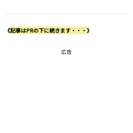
《
記事はPRの下に続きます・・・
》
広告