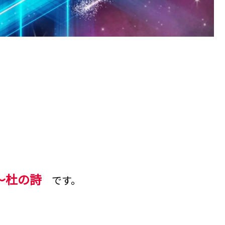
y～杜の詩
です。