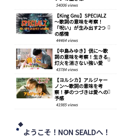
54006 views
【King Gnu】SPECIALZ
～歌詞の意味を考察！
「呪い」が生み出す2つ
の感情
44464 views
【中島みゆき】倶に～歌
詞の意味を考察！生きる
灯火を消さない強い愛
43784 views
【ヨルシカ】アルジャー
ノン～歌詞の意味を考
察！夢のつづきは愛への
予感
41985 views
ようこそ！NON SEALDへ！