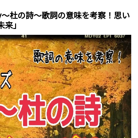
ay～杜の詩～歌詞の意味を考察！思い
未来」