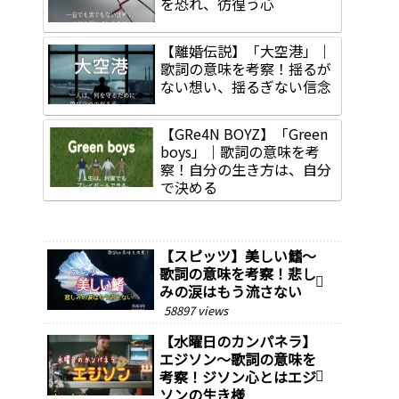
を恐れ、彷徨う心
【離婚伝説】「大空港」｜
歌詞の意味を考察！揺るが
ない想い、揺るぎない信念
【GRe4N BOYZ】「Green
boys」｜歌詞の意味を考
察！自分の生き方は、自分
で決める
【スピッツ】美しい鰭～
歌詞の意味を考察！悲し
みの涙はもう流さない
58897 views
【水曜日のカンパネラ】
エジソン～歌詞の意味を
考察！ジソン心とはエジ
ソンの生き様￼