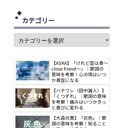
カテゴリー
【ASKA】「けれど空は青～
close friend～」｜歌詞の
意味を考察！心の雨はいつ
か青空になる
【ハチワレ（田中誠人）】
「くつずれ」｜歌詞の意味
を考察！痛みはいつかきっ
と喜びに変わる
【大森元貴】「灰色」｜歌
詞の意味を考察！知ること