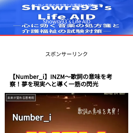
心に効く音楽の処方箋と介護福祉の試験対策
Showra93’s Life AID
スポンサーリンク
【Number_i】INZM～歌詞の意味を考
察！夢を現実へと導く一筋の閃光
未来が変わる思考術