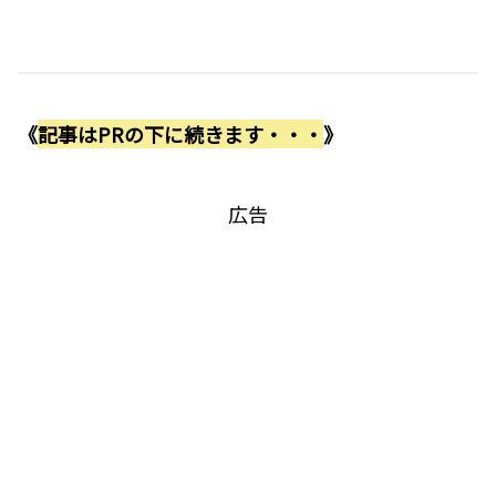
《
記事はPRの下に続きます・・・
》
広告