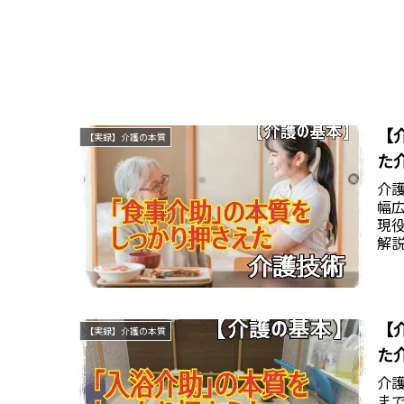
【
【実録】介護の本質
た
介
幅
現
解
こ
【
【実録】介護の本質
た
介
ま