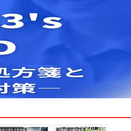
未来が変わる思考術
【実録】介護の本質
未来が変わ