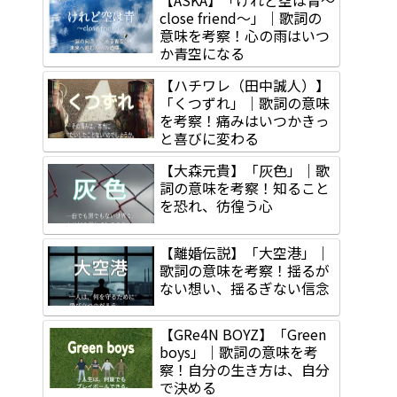
close friend～」｜歌詞の
意味を考察！心の雨はいつ
か青空になる
【ハチワレ（田中誠人）】
「くつずれ」｜歌詞の意味
を考察！痛みはいつかきっ
と喜びに変わる
【大森元貴】「灰色」｜歌
詞の意味を考察！知ること
を恐れ、彷徨う心
【離婚伝説】「大空港」｜
歌詞の意味を考察！揺るが
ない想い、揺るぎない信念
【GRe4N BOYZ】「Green
boys」｜歌詞の意味を考
察！自分の生き方は、自分
で決める