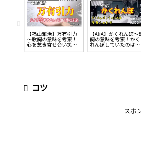
実～歌
【福山雅治】万有引力
【AliA】かくれんぼ～
！科学
～歌詞の意味を考察！
詞の意味を考察！かく
嘘”、心
心を惹き寄せ合い笑顔
れんぼしていたのは等
”
で歩む未来
身大の自分
コツ
スポ