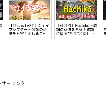
歌
【This is LAST】シェイ
【藤井風】Hachikō～歌
プシフター～歌詞の意
詞の意味を考察！雑踏
味を考察！変わること
に宿る“祈り”と幸せの
を恐れないで。
静寂
ンサーリンク