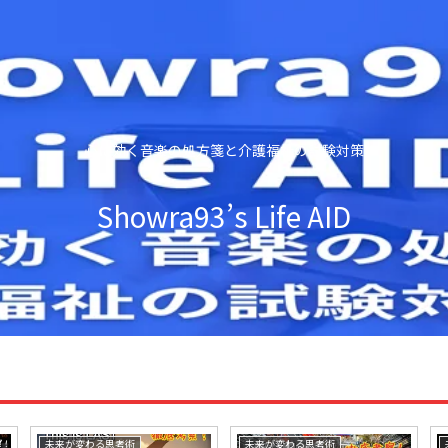
心に効く音楽の処方箋と介護福祉の試験対策
Showra93’s Life AID
未来が変わる思考術
未来が変わる思考術