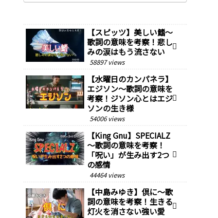
【スピッツ】美しい鰭～
歌詞の意味を考察！悲し
みの涙はもう流さない
58897 views
【水曜日のカンパネラ】
エジソン～歌詞の意味を
考察！ジソン心とはエジ
ソンの生き様￼
54006 views
【King Gnu】SPECIALZ
～歌詞の意味を考察！
「呪い」が生み出す2つ
の感情
44464 views
【中島みゆき】倶に～歌
詞の意味を考察！生きる
灯火を消さない強い愛