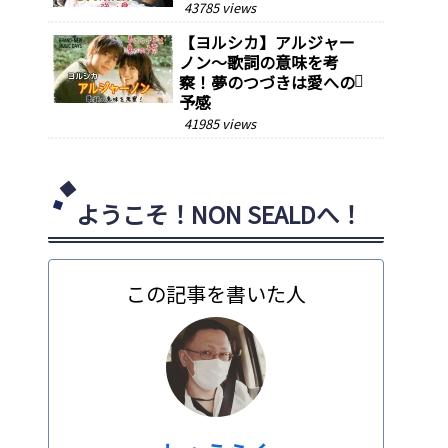
43785 views
【ヨルシカ】アルジャー
ノン～歌詞の意味を考
察！夢のつづきは愛への
予感
41985 views
ようこそ！NON SEALDへ！
この記事を書いた人