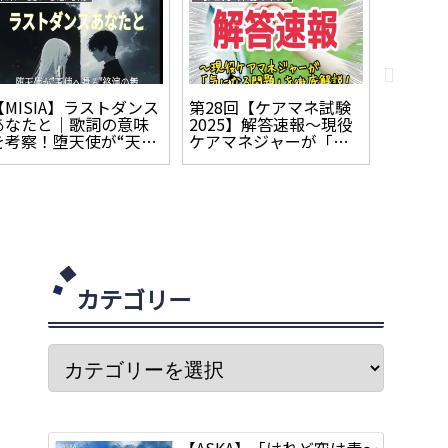
【MISIA】ラストダンス
第28回【ケアマネ試験
【Mrs. 
あなたと｜歌詞の意味
2025】解答速報～現役
ダーリ
を考察！堕天使が“天使
ケアマネジャーが「気
を考察
へ還る”終演の舞
になる問題」を徹底解
は、時
説！
する「
カテゴリー
【ASKA】「けれど空は青～