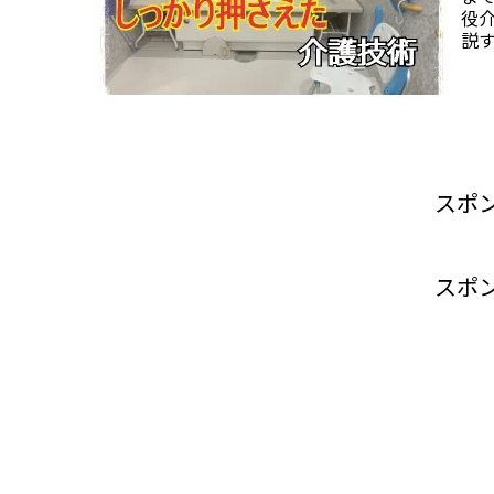
役
説
と
スポ
スポ