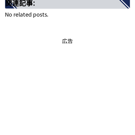
関連記事:
No related posts.
1997年
に発表されたこの曲。
「星の数ほどの中 たったひとりのあなた
広告
バラード曲で、聴き込むほどに結構ディープな愛を
が 心にいるんだ」
感じさせる曲ではありますが、一途に愛を貫く男性
の姿が目に浮かんできます。
これほどまでに愛した人なんて、愛してくれる人な
んているのか？
そんな想いが伝わる楽曲ですよね。
深い愛で結ばれている彼女にこの曲をマスターして
「365日の言葉を持たぬラブレター」という歌詞…
歌うと
2020年