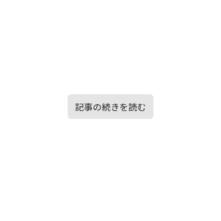
記事の続きを読む
目次
第6位：365日 Mr.Children
第3位：アイノカタチ MISIA
第10位：I Love… Official髭男dism
第1位：
第9位：愛唄 GreeeeN