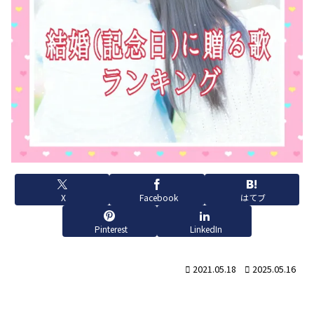
X
Facebook
はてブ
Pinterest
LinkedIn
2021.05.18
2025.05.16