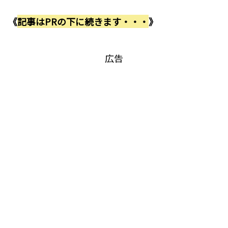
《
記事はPRの下に続きます・・・
》
広告