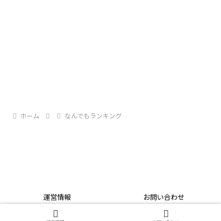
に発表されたこの曲。
これこそが「愛」ではないでしょうか。
彼女は胸がいっぱいになって、あなたの胸に飛び込
この曲は私と妻の結婚20周年の時に、私が妻に贈っ
ポップなメロディーラインとサビの最後の高音域の
んでくるかもしれません。
た楽曲です。
伸びが心に染み入りますよね。
第5位：ハナミズキ 一青窈
ホーム
なんでもランキング
私が妻とお付き合いしている時、職場の同僚数名と
一緒にカラオケ店に行ってこの曲を歌ったんです
が、妻よりも同僚の方が感動のあまり泣き出したの
第9位：愛唄 GreeeeN
で、収拾がつかなくなったことがあります…
Showra93’s Life AID
運営情報
お問い合わせ
© 2020-2026 Showra93’s Life AID.