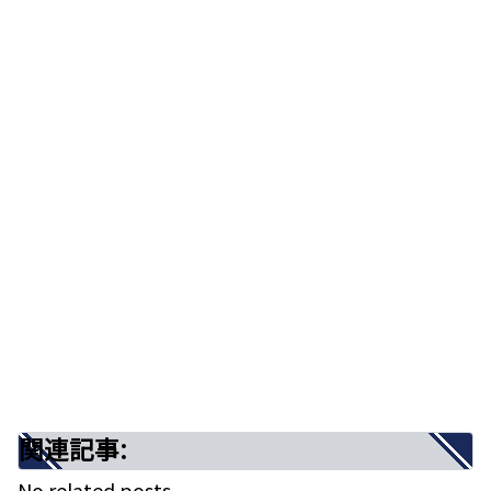
キャッチーなメロディーと純粋さに溢れた
歌声が心に元気をくれる曲
歌詞の意味を考察！「音楽とは愛する人の
腕の中」の真意
まとめ
関連記事:
キャッチーなメロディーと純粋さに溢れ
た歌声が心に元気をくれる曲
関連記事:
No related posts.