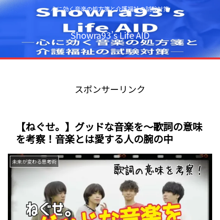
心に効く音楽の処方箋と介護福祉の試験対策
Showra93’s Life AID
スポンサーリンク
【ねぐせ。】グッドな音楽を～歌詞の意味
を考察！音楽とは愛する人の腕の中
未来が変わる思考術