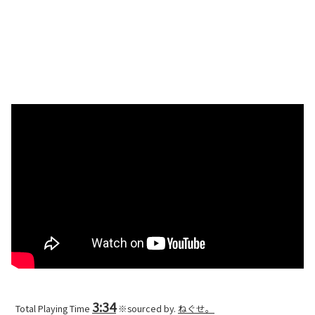
3:34
Total Playing Time
※sourced by.
ねぐせ。