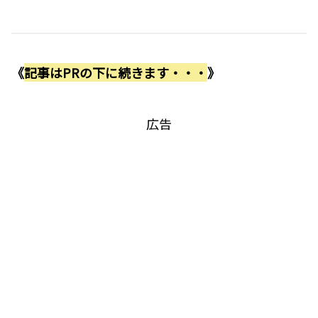
《
記事はPRの下に続きます・・・
》
広告