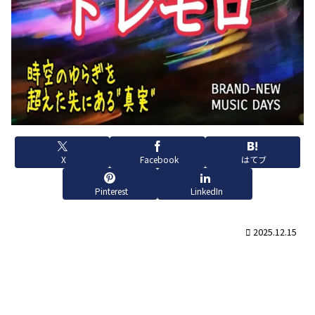
X
Facebook
はてブ
Pinterest
LinkedIn
2025.12.15