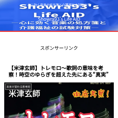
心に効く音楽の処方箋と介護福祉の試験対策
Showra93’s Life AID
スポンサーリンク
【米津玄師】トレモロ～歌詞の意味を考
察！時空のゆらぎを超えた先にある“真実”
未来が変わる思考術