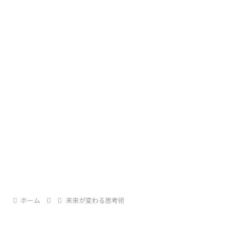
伝えたい想いほど言葉にできない。
物語は、静かで美しい夜から始まります。
そんな葛藤を抱えてきた人に、この曲は深く共鳴し
ます。
ジャケット写真出典：Instagram
●自分を見失いそうになった人へ
ホーム
未来が変わる思考術
自分を見失いそうになることを決して恐れず、