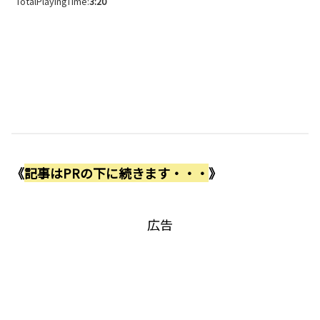
TotalPlayingTime:
3:20
《
記事はPRの下に続きます・・・
》
広告