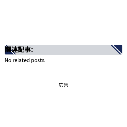
●自分の気持ちが言葉にできない人へ
●自分を見失いそうになった人へ
出典：Pinterest
●「悲しみがずっと続く」と感じてい
る人へ
▶まとめ
ここからは、歌詞に込められたメッセージをストー
関連記事:
関連記事:
リーとして読み解きます。
No related posts.
「トレモロ」は、次のような心の痛みにそっと寄り
添う楽曲です。
※著作権の都合により、歌詞の引用は行っておりま
▶はじめに
広告
せん。
●自分の気持ちが言葉にできない人へ