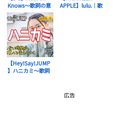
Knows～歌詞の意
APPLE】lulu.｜歌
味を考察！真実は
詞の意味を考察！
ひとつ。その真実は
明日へと繋げる“か
―「神のみぞ知
けがえなきもの”
る」
【Hey!Say!JUMP
】ハニカミ～歌詞
の意味を考察！逢
えない時間が、恋
を愛へと変えてい
広告
く
出典：Amazon