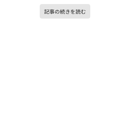
記事の続きを読む
目次
▶歌詞の意味を徹底考察！
▶【メンタルエイド】的視点：この歌
▶はじめに
の、心への効用
▶楽曲「ALONE」から筆者が感じた情景イ
メージ
▶歌詞の意味を徹底考察！
▶タイトル「ALONE」が意味するものと
は？
▶【メンタルエイド】的視点：この歌の、