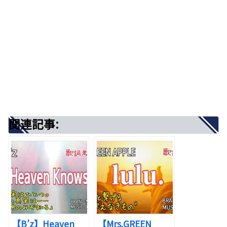
心への効用
▶まとめ
出典：写真AC
関連記事:
出典：Pinterest
▶はじめに
この楽曲が描いているのは、
関連記事:
この楽曲がそっと寄り添うのは、
“孤独は、必ずしも独りであることを意味しない”と
いうことです。
独りで生きることを引き受けようとして、
その重さに、ふと立ち止まってしまった心
です。
【B’z】Heaven
【Mrs.GREEN