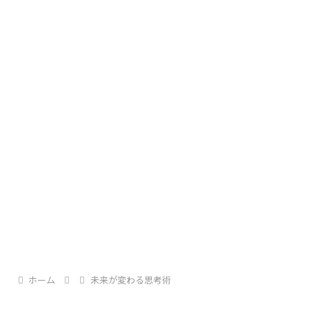
B‘zの楽曲「ALONE」は、
舞台となるのは、
出典：Pinterest
1991年にリリースされた一曲です。
人は皆、
夕焼けに包まれた街に色づく舗道、
自分の人生を自分で選び、
懐かしい風の匂い――
自分の足で歩いていくしかない。
誰にとっても「見覚えのある日常」です。
ホーム
未来が変わる思考術