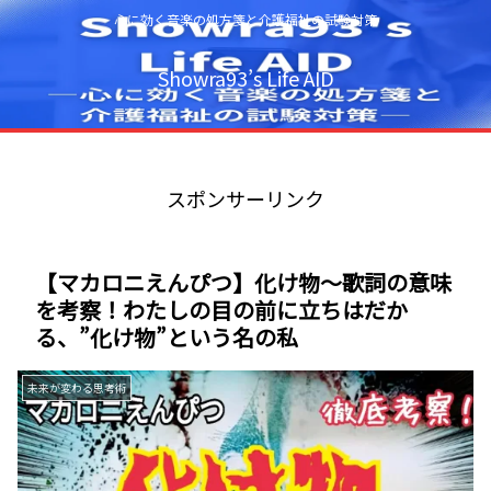
心に効く音楽の処方箋と介護福祉の試験対策
Showra93’s Life AID
スポンサーリンク
【マカロニえんぴつ】化け物～歌詞の意味
を考察！わたしの目の前に立ちはだか
る、”化け物”という名の私
未来が変わる思考術