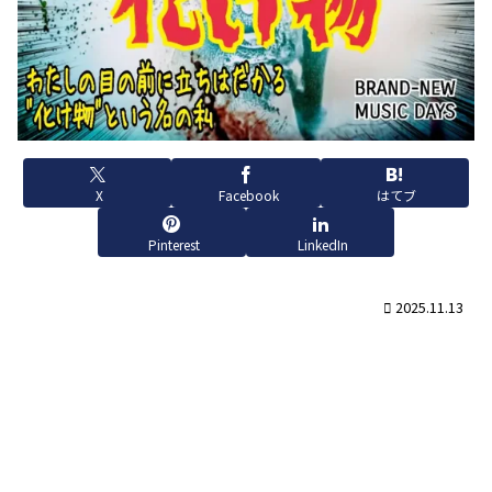
X
Facebook
はてブ
Pinterest
LinkedIn
2025.11.13