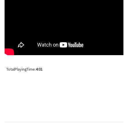
TotalPlayingTime:
4:01