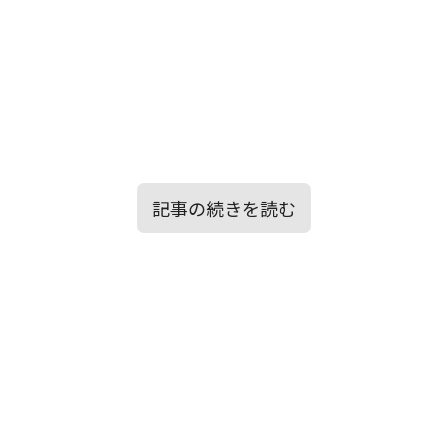
記事の続きを読む
目次
▶歌詞の意味を徹底考察！
▶【メンタルエイド】的視点：この歌
▶はじめに
の、心への効用
▶楽曲「化け物」から筆者が感じた情景イ