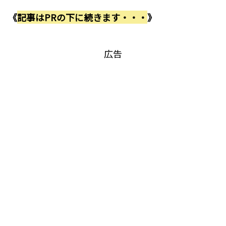
《
記事はPRの下に続きます・・・
》
広告