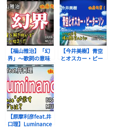
この曲が効く痛みは、次のような心の状態です。
▶はじめに
※本記事では、著作権等により、すべての歌詞は掲
載していません。
【福山雅治】「幻
【今井美樹】青空
歌詞の世界観を詳しく知りたい方は、音楽配信サー
界」～歌詞の意味
とオスカー・ピー
●「自分の弱さが怖い人」へ
ビスや歌詞検索サイトでご確認ください。
を考察！さぁ“真実
ターソン～歌詞の
を解き明かす”ショ
意味を考察！いつ
化け物を“見せたら嫌われる”という恐怖は、多くの
ーの始まりだ
の日も晴れ渡る空
のように
人が持っています。
でも歌は「見せてごらん？」と、小さな一歩を優し
【原摩利彦feat.井
口理】Luminance
く促してくれます。
歌詞全体を通して浮かび上がるのは、
～歌詞の意味を考
察！柵を越えたあ