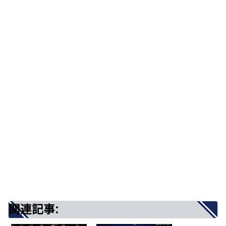
メージ
▶歌詞の意味を徹底考察！
▶楽曲タイトル「化け物」が意味するもの
とは？――心の奥に棲む“火喰鳥”との対峙
▶【メンタルエイド】的視点：この歌の、
心への効用
●「自分の弱さが怖い人」へ
出典：写真AC
●「承認欲求で疲れ切ってしまった人」
へ
出典：Pinterest
●「自分を責め続けてしまう人」へ
▶まとめ
関連記事:
ここからは、歌詞に込められたストーリーを丁寧に
関連記事:
深掘りしていきます。