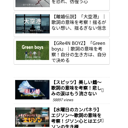
を恐れ、彷徨う心
【離婚伝説】「大空港」｜
歌詞の意味を考察！揺るが
ない想い、揺るぎない信念
【GRe4N BOYZ】「Green
boys」｜歌詞の意味を考
察！自分の生き方は、自分
で決める
【スピッツ】美しい鰭～
歌詞の意味を考察！悲し
みの涙はもう流さない
58897 views
【水曜日のカンパネラ】
エジソン～歌詞の意味を
考察！ジソン心とはエジ
ソンの生き様￼