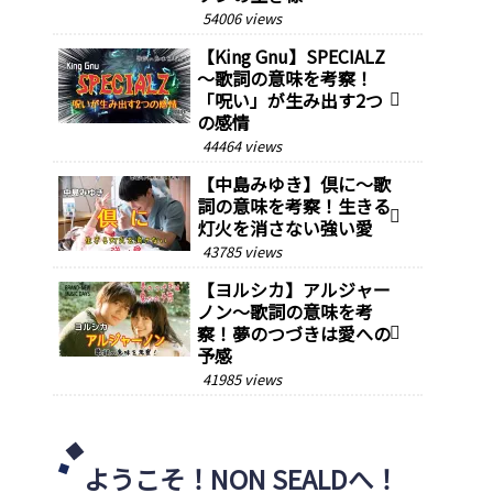
54006 views
【King Gnu】SPECIALZ
～歌詞の意味を考察！
「呪い」が生み出す2つ
の感情
44464 views
【中島みゆき】倶に～歌
詞の意味を考察！生きる
灯火を消さない強い愛
43785 views
【ヨルシカ】アルジャー
ノン～歌詞の意味を考
察！夢のつづきは愛への
予感
41985 views
ようこそ！NON SEALDへ！