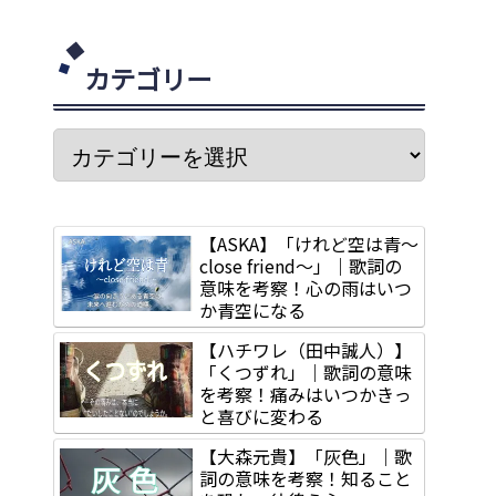
カテゴリー
【ASKA】「けれど空は青～
close friend～」｜歌詞の
意味を考察！心の雨はいつ
か青空になる
【ハチワレ（田中誠人）】
「くつずれ」｜歌詞の意味
を考察！痛みはいつかきっ
と喜びに変わる
【大森元貴】「灰色」｜歌
詞の意味を考察！知ること