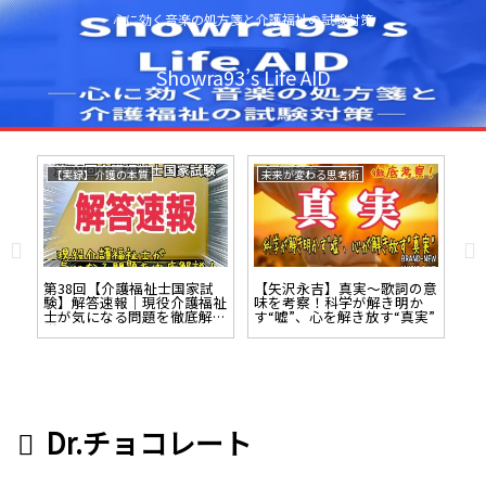
心に効く音楽の処方箋と介護福祉の試験対策
Showra93’s Life AID
【実録】介護の本質
未来が変わる思考術
未
歌詞
第38回【介護福祉士国家試
【矢沢永吉】真実～歌詞の意
【R
寄せ
験】解答速報｜現役介護福祉
味を考察！科学が解き明か
の
士が気になる問題を徹底解
す“嘘”、心を解き放す“真実”
て
説！
Dr.チョコレート