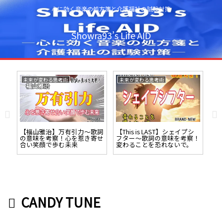
心に効く音楽の処方箋と介護福祉の試験対策
Showra93’s Life AID
未来が変わる思考術
未来が変わる思考術
未
】笑
【福山雅治】万有引力～歌詞
【This is LAST】シェイプシ
【
意味
の意味を考察！心を惹き寄せ
フター～歌詞の意味を考察！
～
幸
合い笑顔で歩む未来
変わることを恐れないで。
ひ
「ば
CANDY TUNE