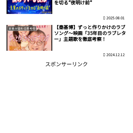
を切る”夜明け前”
2025.08.01
【秦基博】ずっと作りかけのラブ
未来が変わる思考術
ソング～映画「35年目のラブレタ
ー」主題歌を徹底考察！
2024.12.12
スポンサーリンク