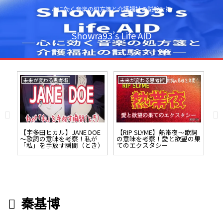
心に効く音楽の処方箋と介護福祉の試験対策
Showra93’s Life AID
未来が変わる思考術
未来が変わる思考術
未
歌詞
【宇多田ヒカル】JANE DOE
【RIP SLYME】熱帯夜～歌詞
【M
ソー
～歌詞の意味を考察！私が
の意味を考察！愛と欲望の果
リ
「私」を手放す瞬間（とき）
てのエクスタシー
ー
旅
秦基博