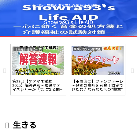
心に効く音楽の処方箋と介護福祉の試験対策
Showra93’s Life AID
【実録】介護の本質
未来が変わる思考術
未
シ
第28回【ケアマネ試験
【玉置浩二】ファンファーレ
【R
察！
2025】解答速報～現役ケア
～歌詞の意味を考察！誠実で
の
。
マネジャーが「気になる問
ひたむきなあなたへの“勲章”
て
題」を徹底解説！
生きる