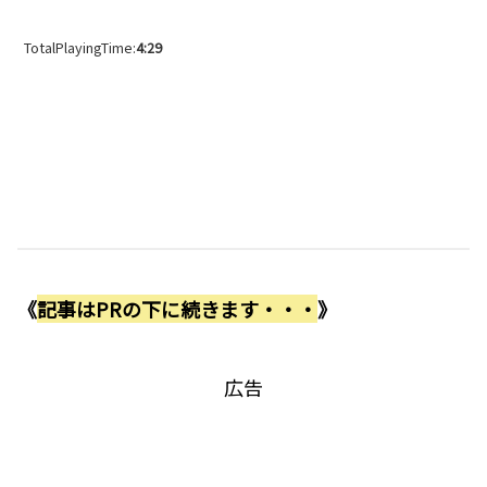
TotalPlayingTime:
4:29
《
記事はPRの下に続きます・・・
》
広告