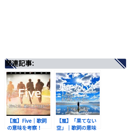
関連記事:
出典：写真AC
出典：Pinterest
▶はじめに
※本記事では、著作権等により、歌詞の引用は行っ
関連記事:
ていません。
この楽曲は、こんな心の状態にある人に届きます。
全文が気になる方は、歌詞検索サイトや音楽配信サ
何かを始めたいのに、一歩が踏み出せないとき
ービスでご確認ください。
周りと比べて、自分に自信が持てないとき
【嵐】Five｜歌詞
【嵐】「果てない
世の中の空気に押されて、気持ちが沈んでいる
の意味を考察！
空」｜歌詞の意味