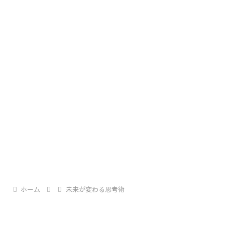
デビュー曲「A・RA・SHI」は、
1999年にリリースされました。
出典：Instagram
軽快でポップな入りから始まりながら、
最初に描かれるのは、等身大の若者像。
楽曲は徐々に勢いを増し、やがて静かに結ばれてい
ホーム
未来が変わる思考術
く中で
無理にかっこつけたり、気分にムラがあったり――