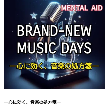
―心に効く、音楽の処方箋―