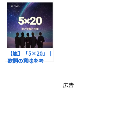
とき
Fiveとは嵐のこ
を考察！ちっぽけ
と“ではない”
な心を勇気で満た
す“蒼空”のメッセ
ージ
この楽曲の歌詞が描くのは、
【嵐】「5×20」｜
「A・RA・SHI」は、優しく癒すタイプの曲ではあ
“不完全な自分を受け入れながら、それでも前に進
歌詞の意味を考
りません。
もうとする姿”
察！涙と笑顔の20
年。時を越えてつ
ながる愛の軌跡
広告
ジャケット写真出典：Instagram
どちらかというと、
内側に眠っている“衝動”を揺り起こす曲
です。
日本を代表する男性5人組アイドルグループ・嵐の