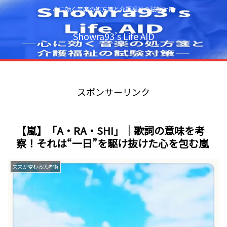
心に効く音楽の処方箋と介護福祉の試験対策
Showra93’s Life AID
スポンサーリンク
【嵐】「A・RA・SHI」｜歌詞の意味を考
察！それは“一日”を駆け抜けた心を包む嵐
未来が変わる思考術