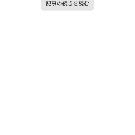
記事の続きを読む
目次
▶歌詞の意味を徹底考察！
▶【メンタルエイド】的視点：この歌
▶はじめに
の、心への効用
▶楽曲から感じた情景イメージ
▶歌詞の意味を徹底考察！
▶タイトル「A・RA・SHI」が意味するも
の
▶【メンタルエイド】的視点：この歌の、
心への効用
▶まとめ