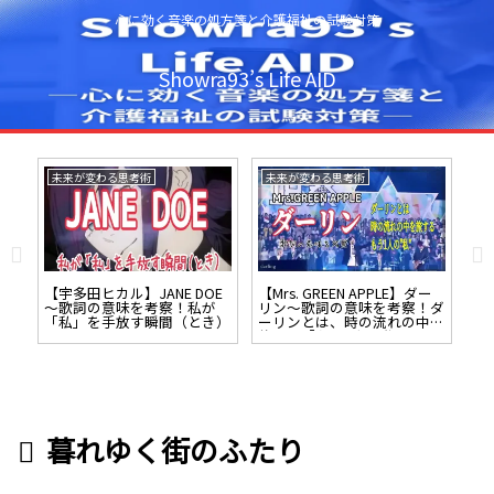
心に効く音楽の処方箋と介護福祉の試験対策
Showra93’s Life AID
未来が変わる思考術
未来が変わる思考術
未
ーレ
【宇多田ヒカル】JANE DOE
【Mrs. GREEN APPLE】ダー
【
実で
～歌詞の意味を考察！私が
リン～歌詞の意味を考察！ダ
の
章”
「私」を手放す瞬間（とき）
ーリンとは、時の流れの中を
憶
旅する「もう1人の私」
暮れゆく街のふたり