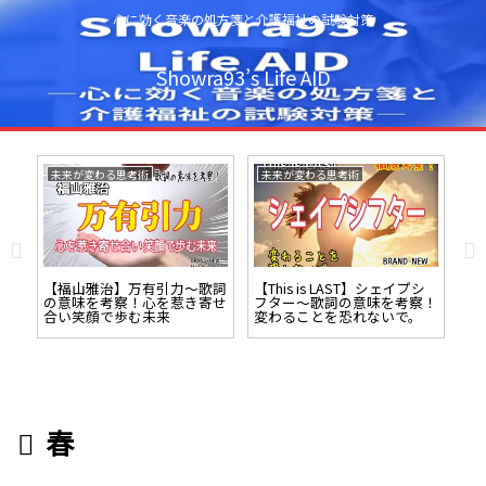
心に効く音楽の処方箋と介護福祉の試験対策
Showra93’s Life AID
未来が変わる思考術
未来が変わる思考術
未
詞の
【福山雅治】万有引力～歌詞
【This is LAST】シェイプシ
【M
して
の意味を考察！心を惹き寄せ
フター～歌詞の意味を考察！
リ
合い笑顔で歩む未来
変わることを恐れないで。
ー
旅
春