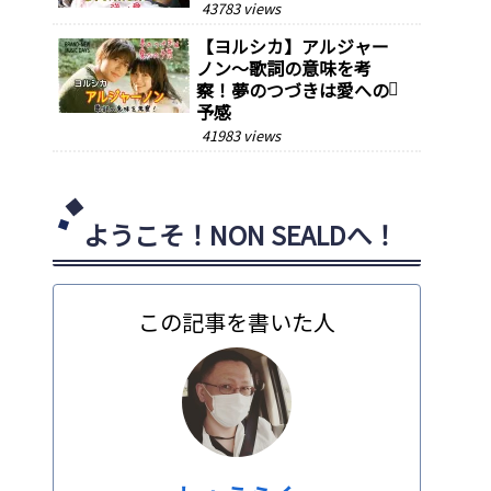
43783 views
【ヨルシカ】アルジャー
ノン～歌詞の意味を考
察！夢のつづきは愛への
予感
41983 views
ようこそ！NON SEALDへ！
この記事を書いた人