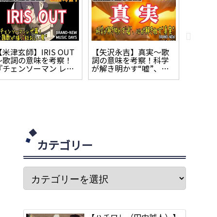
【米津玄師】IRIS OUT
【矢沢永吉】真実～歌
【RIP 
～歌詞の意味を考察！
詞の意味を考察！科学
歌詞の
『チェンソーマン レゼ
が解き明かす“嘘”、心
と欲望
篇』主題歌が描く“狂お
を解き放す“真実”
タシー
しい愛”
カテゴリー
【ハチワレ（田中誠人）】