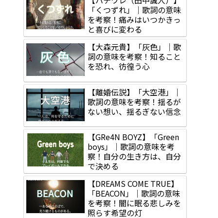
「くつずれ」｜歌詞の意味
を考察！痛みはいつかきっ
と喜びに変わる
【大森元貴】「灰色」｜歌
詞の意味を考察！知ること
を恐れ、彷徨う心
【離婚伝説】「大空港」｜
歌詞の意味を考察！揺るが
ない想い、揺るぎない信念
【GRe4N BOYZ】「Green
boys」｜歌詞の意味を考
察！自分の生き方は、自分
で決める
【DREAMS COME TRUE】
「BEACON」｜歌詞の意味
を考察！闇に眠る悲しみを
照らす希望の灯