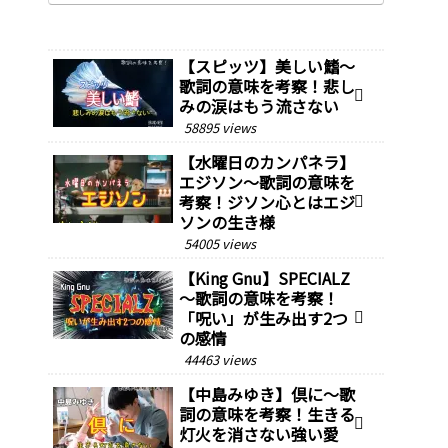
【スピッツ】美しい鰭～
歌詞の意味を考察！悲し
みの涙はもう流さない
58895 views
【水曜日のカンパネラ】
エジソン～歌詞の意味を
考察！ジソン心とはエジ
ソンの生き様￼
54005 views
【King Gnu】SPECIALZ
～歌詞の意味を考察！
「呪い」が生み出す2つ
の感情
44463 views
【中島みゆき】倶に～歌
詞の意味を考察！生きる
灯火を消さない強い愛