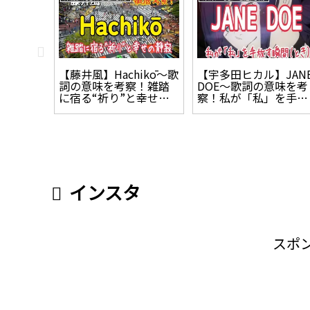
O BAD～
【藤井風】Hachikō～歌
【宇多田ヒカル】JAN
察！妖
詞の意味を考察！雑踏
DOE～歌詞の意味を考
な夜を
に宿る“祈り”と幸せの
察！私が「私」を手放
静寂
す瞬間（とき）
インスタ
スポ