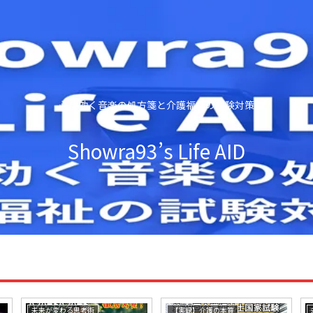
心に効く音楽の処方箋と介護福祉の試験対策
Showra93’s Life AID
未来が変わる思考術
【実録】介護の本質