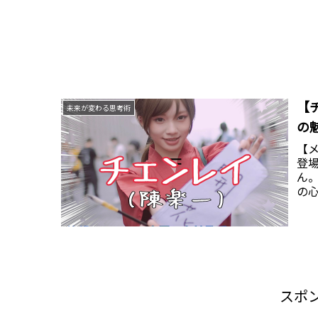
【
未来が変わる思考術
の
【メ
登
ん
の
内
スポ