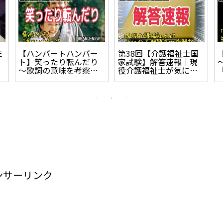
E
【ハンバートハンバー
第38回【介護福祉士国
ト】笑ったり転んだり
家試験】解答速報｜現
～歌詞の意味を考察！
役介護福祉士が気にな
痛みはやがて「幸せ」
る問題を徹底解説！
に“ばける”【朝ドラ
「ばけばけ」主題歌】
ンサーリンク