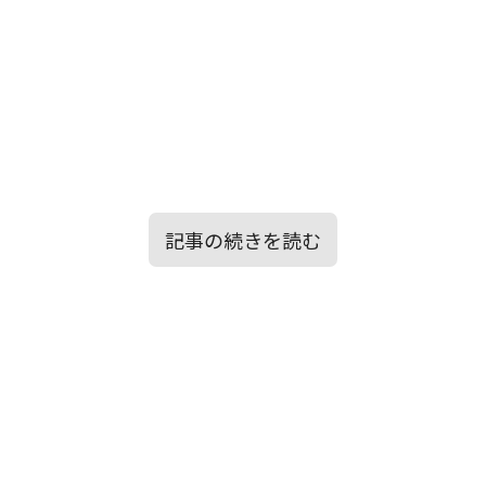
記事の続きを読む
目次
エピソード②：サプライズのはずが…注
文したケーキで意外な展開に！
グランドプロローグショー：聖なる夜への
素敵な10日間スタート！