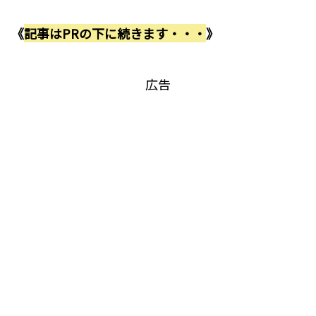
《
記事はPRの下に続きます・・・
》
広告