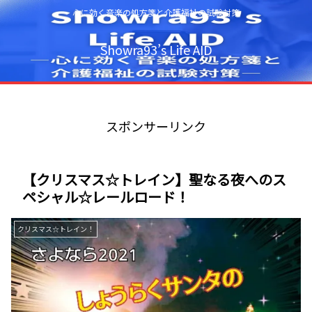
心に効く音楽の処方箋と介護福祉の試験対策
Showra93’s Life AID
スポンサーリンク
【クリスマス☆トレイン】聖なる夜へのス
ペシャル☆レールロード！
クリスマス☆トレイン！