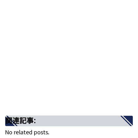
エピソード①：しまった！気の緩みからケ
ーキが台無しに…
エピソード②：サプライズのはずが…注文
したケーキで意外な展開に！
クリスマスソング・リクエストにお応えし
ます！
関連記事:
グランドプロローグショー：聖なる夜へ
の素敵な10日間スタート！
関連記事:
No related posts.