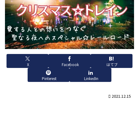
X
Facebook
はてブ
Pinterest
LinkedIn
2021.12.15