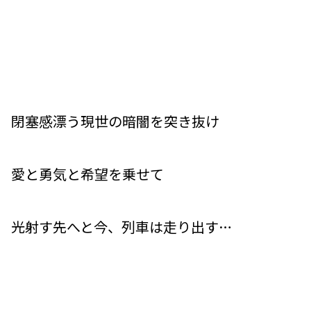
閉塞感漂う現世の暗闇を突き抜け
愛と勇気と希望を乗せて
光射す先へと
今、列車は走り出す…