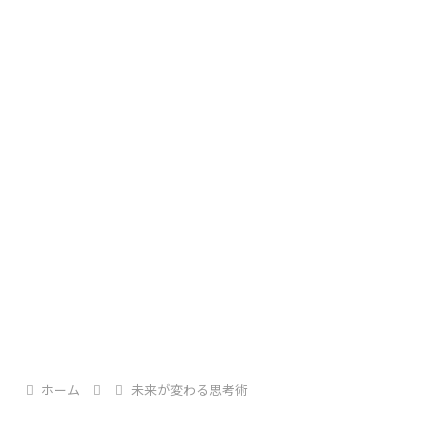
「My Affection」は、
この楽曲は、当たり前だと思っていた日常や、
2026年7月スタートのテレビ朝日系ドラマ
そばにいる誰かの存在の尊さを、静かに思い出させ
『マイ・フィクション』の主題歌
です。
てくれます。
ドラマでは、事件とは無縁だった町で平穏に暮らし
■「離れている大切な人がいる」あなたへ
ていた
ホーム
未来が変わる思考術
会えない時間があっても、想いは消えない。