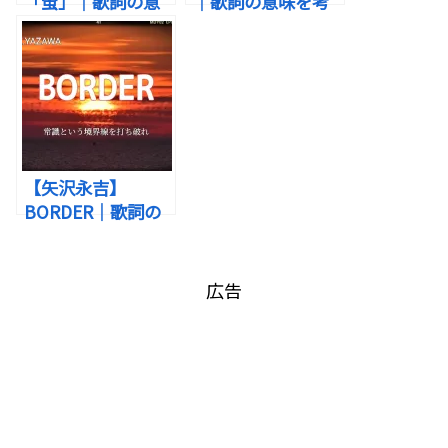
「蛍」｜歌詞の意
｜歌詞の意味を考
味を考察！仄かな
察！愛と勇気をく
■「本当に大切なものを見失いそうになってい
光が照らす青春の
れたあなたは大切
る」あなたへ
幻影
な人。
自分が自分であることを証明しなければならない――
会えない夜でさえも、その人の気配をどこかに感じ
ている。
【矢沢永吉】
そんな理不尽な状況に置かれたとき、
BORDER｜歌詞の
意味を考察！「常
いつの間にか、その存在は自分のすべてになってい
識」という境界線
人は自分にとって本当に大切なものが何かを、
出典：Instagram
を打ち破れ！
広告
た――
改めて思い知らされます。
そんな、呆れてしまうほど一途な想いから、物語は
始まります。
日本の男性アイドルグループ・Kis-My-Ft2の楽曲