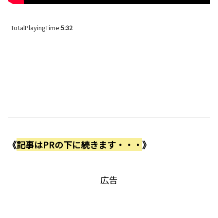
TotalPlayingTime:
5:32
《
記事はPRの下に続きます・・・
》
広告