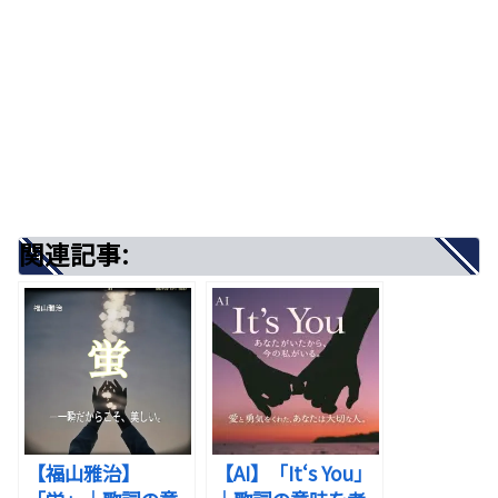
■「本当に大切なものを見失いそうに
なっている」あなたへ
出典：写真AC
■「離れている大切な人がいる」あな
出典：Pinterest
たへ
■「愛情表現が不器用な」あなたへ
▶まとめ
関連記事:
関連記事:
この楽曲が描くのは、
この楽曲は、こんな心を抱えるあなたに寄り添って
くれる一曲です。
離れていても消えることのない、
▶はじめに｜「My Affection」は、どん
な曲？
静かで揺るぎない愛の物語です。
【福山雅治】
【AI】「It‘s You」