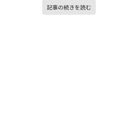
記事の続きを読む
目次
▶歌詞の意味を考察！紡がれた先に見え
た“愛”
▶【メンタルエイド】的視点：この歌
▶はじめに｜「My Affection」は、どんな
の、心への効用
曲？
▶楽曲を聴いて浮かんだ情景イメージ
▶歌詞の意味を考察！紡がれた先に見え
た“愛”
▶「My Affection」が意味するものとは？
▶【メンタルエイド】的視点：この歌の、
心への効用