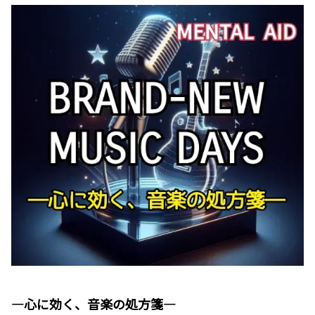
―心に効く、音楽の処方箋―